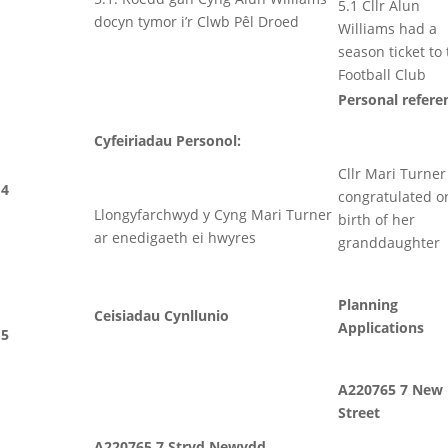
5.1 Cllr Alun
docyn tymor i’r Clwb Pêl Droed
Williams had a
season ticket to
Football Club
Personal refere
Cyfeiriadau Personol:
Cllr Mari Turne
4
congratulated o
Llongyfarchwyd y Cyng Mari Turner
birth of her
ar enedigaeth ei hwyres
granddaughter
Planning
Ceisiadau Cynllunio
Applications
5
A220765 7 New
Street
A220765 7 Stryd Newydd