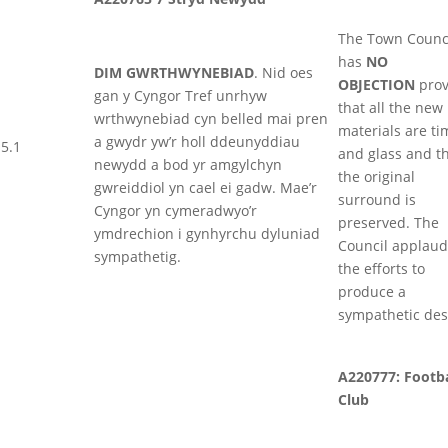
The Town Counc
has
NO
DIM GWRTHWYNEBIAD
. Nid oes
OBJECTION
prov
gan y Cyngor Tref unrhyw
that all the new
wrthwynebiad cyn belled mai pren
materials are t
a gwydr yw’r holl ddeunyddiau
5.1
and glass and t
newydd a bod yr amgylchyn
the original
gwreiddiol yn cael ei gadw. Mae’r
surround is
Cyngor yn cymeradwyo’r
preserved. The
ymdrechion i gynhyrchu dyluniad
Council applaud
sympathetig.
the efforts to
produce a
sympathetic des
A220777: Footba
Club