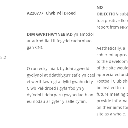
NO
A220777: Clwb Pêl Droed
OBJECTION
subj
to a positive flo
report from NR
DIM GWRTHWYNEBIAD
yn amodol
ar adroddiad llifogydd cadarnhaol
gan CNC.
Aesthetically, a
coherent appro
5.2
to the developm
of the site woul
O ran edrychiad, byddai agwedd
appreciated and
gydlynol at ddatblygu’r safle yn cael
Football Club s
ei werthfawrogi a dylid gwahodd y
be invited to a
Clwb Pêl-droed i gyfarfod yn y
future meeting 
dyfodol i ddarparu gwybodaeth am
provide informa
eu nodau ar gyfer y safle cyfan.
on their aims fo
site as a whole.