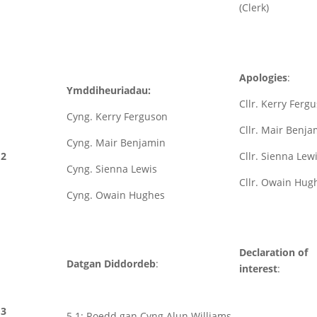
(Clerk)
Apologies
:
Ymddiheuriadau:
Cllr. Kerry Ferg
Cyng. Kerry Ferguson
Cllr. Mair Benja
Cyng. Mair Benjamin
2
Cllr. Sienna Lew
Cyng. Sienna Lewis
Cllr. Owain Hug
Cyng. Owain Hughes
Declaration of
Datgan Diddordeb
:
interest
:
3
5.1: Roedd gan Cyng Alun Williams