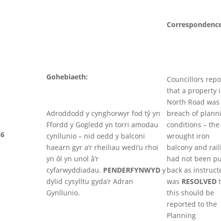
Correspondenc
Gohebiaeth:
Councillors rep
that a property 
North Road was 
Adroddodd y cynghorwyr fod tŷ yn
breach of plann
Ffordd y Gogledd yn torri amodau
conditions – the
6
cynllunio – nid oedd y balconi
wrought iron
haearn gyr a’r rheiliau wedi’u rhoi
balcony and rail
yn ôl yn unol â’r
had not been pu
cyfarwyddiadau.
PENDERFYNWYD
y
back as instructe
dylid cysylltu gyda’r Adran
was
RESOLVED
t
Gynllunio.
this should be
reported to the
Planning