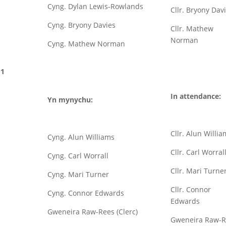
Cyng. Dylan Lewis-Rowlands
Cllr. Bryony Dav
Cyng. Bryony Davies
Cllr. Mathew
Norman
Cyng. Mathew Norman
1
In attendance:
Yn mynychu:
Cllr. Alun Willi
Cyng. Alun Williams
Cllr. Carl Worral
Cyng. Carl Worrall
Cllr. Mari Turne
Cyng. Mari Turner
Cllr. Connor
Cyng. Connor Edwards
Edwards
Gweneira Raw-Rees (Clerc)
Gweneira Raw-R