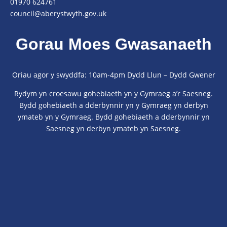
01970 624761
council@aberystwyth.gov.uk
Gorau Moes Gwasanaeth
Oriau agor y swyddfa: 10am-4pm Dydd Llun – Dydd Gwener
Rydym yn croesawu gohebiaeth yn y Gymraeg a’r Saesneg.
Bydd gohebiaeth a dderbynnir yn y Gymraeg yn derbyn
ymateb yn y Gymraeg. Bydd gohebiaeth a dderbynnir yn
Saesneg yn derbyn ymateb yn Saesneg.