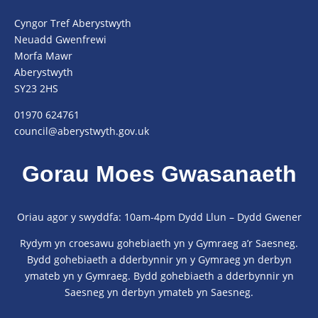
Cyngor Tref Aberystwyth
Neuadd Gwenfrewi
Morfa Mawr
Aberystwyth
SY23 2HS
01970 624761
council@aberystwyth.gov.uk
Gorau Moes Gwasanaeth
Oriau agor y swyddfa: 10am-4pm Dydd Llun – Dydd Gwener
Rydym yn croesawu gohebiaeth yn y Gymraeg a’r Saesneg.
Bydd gohebiaeth a dderbynnir yn y Gymraeg yn derbyn
ymateb yn y Gymraeg. Bydd gohebiaeth a dderbynnir yn
Saesneg yn derbyn ymateb yn Saesneg.