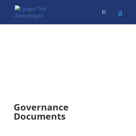
Policies, Procedures
& Plans (Cyfieithiad
yn Dod yn Fuan)
Governance
Documents