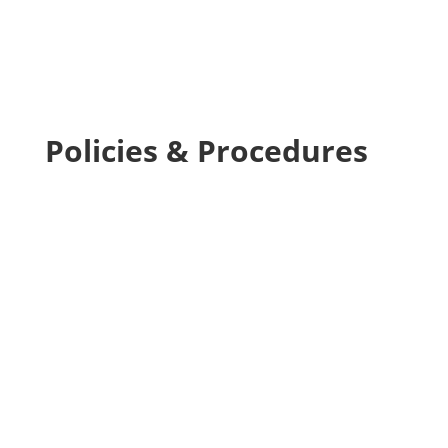
Committee
Policies & Procedures
Anonymous Communications
(Cyfieithiad yn Dod yn Fuan)
Polisi Cwynion