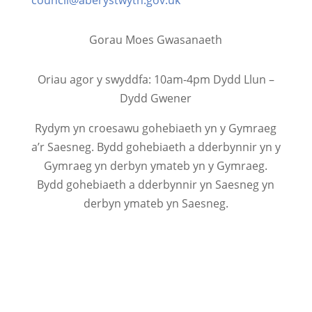
council@aberystwyth.gov.uk
Gorau Moes Gwasanaeth
Oriau agor y swyddfa: 10am-4pm Dydd Llun –
Dydd Gwener
Rydym yn croesawu gohebiaeth yn y Gymraeg
a’r Saesneg. Bydd gohebiaeth a dderbynnir yn y
Gymraeg yn derbyn ymateb yn y Gymraeg.
Bydd gohebiaeth a dderbynnir yn Saesneg yn
derbyn ymateb yn Saesneg.