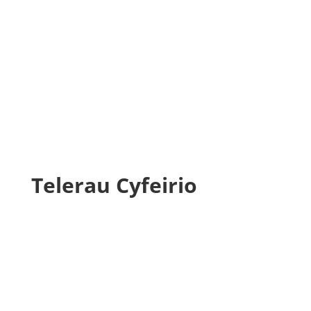
Adroddiad Lles 2024-25
Telerau Cyfeirio
General Management Committee