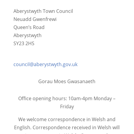
Aberystwyth Town Council
Neuadd Gwenfrewi
Queen’s Road
Aberystwyth
SY23 2HS
01970 624761
council@aberystwyth.gov.uk
Gorau Moes Gwasanaeth
Office opening hours: 10am-4pm Monday –
Friday
We welcome correspondence in Welsh and
English. Correspondence received in Welsh will