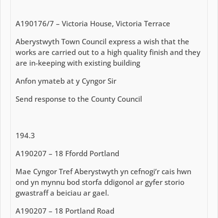
A190176/7 – Victoria House, Victoria Terrace
Aberystwyth Town Council express a wish that the
works are carried out to a high quality finish and they
are in-keeping with existing building
Anfon ymateb at y Cyngor Sir
Send response to the County Council
194.3
A190207 – 18 Ffordd Portland
Mae Cyngor Tref Aberystwyth yn cefnogi’r cais hwn
ond yn mynnu bod storfa ddigonol ar gyfer storio
gwastraff a beiciau ar gael.
A190207 – 18 Portland Road