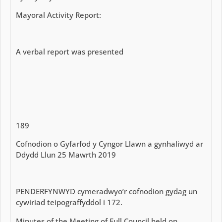
Mayoral Activity Report:
A verbal report was presented
189
Cofnodion o Gyfarfod y Cyngor Llawn a gynhaliwyd ar
Ddydd Llun 25 Mawrth 2019
PENDERFYNWYD cymeradwyo’r cofnodion gydag un
cywiriad teipograffyddol i 172.
Minutes of the Meeting of Full Council held on