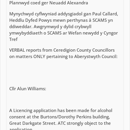
Plannwyd coed ger Neuadd Alexandra
Mynychwyd cyflwyniad addysgiadol gan Paul Callard,
Heddlu Dyfed Powys mewn perthynas â SCAMS yn
ddiweddar. Awgrymwyd y dylid crybwyll
ymwybyddiaeth o SCAMS ar Wefan newydd y Cyngor
Tref
VERBAL reports from Ceredigion County Councillors
on matters ONLY pertaining to Aberystwyth Council:
Cllr Alun Williams:
A Licencing application has been made for alcohol
consent at the Burtons/Dorothy Perkins building,
Great Darkgate Street. ATC strongly object to the
application