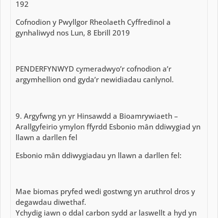
192
Cofnodion y Pwyllgor Rheolaeth Cyffredinol a
gynhaliwyd nos Lun, 8 Ebrill 2019
PENDERFYNWYD cymeradwyo’r cofnodion a’r
argymhellion ond gyda’r newidiadau canlynol.
9. Argyfwng yn yr Hinsawdd a Bioamrywiaeth –
Arallgyfeirio ymylon ffyrdd Esbonio mân ddiwygiad yn
llawn a darllen fel
Esbonio mân ddiwygiadau yn llawn a darllen fel:
Mae biomas pryfed wedi gostwng yn aruthrol dros y
degawdau diwethaf.
Ychydig iawn o ddal carbon sydd ar laswellt a hyd yn