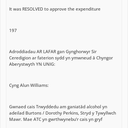
It was RESOLVED to approve the expenditure
197
Adroddiadau AR LAFAR gan Gynghorwyr Sir
Ceredigion ar faterion sydd yn ymwneud â Chyngor
Aberystwyth YN UNIG:
Cyng Alun Williams:
Gwnaed cais Trwyddedu am ganiatâd alcohol yn
adeilad Burtons / Dorothy Perkins, Stryd y Tywyllwch
Mawr. Mae ATC yn gwrthwynebu’r cais yn gryf