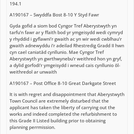
194.1
A190167 – Swyddfa Bost 8-10 Y Styd Fawr
Gyda gofid a siom bod Cyngor Tref Aberystwyth yn
tarfu’n fawr ar y ffaith bod yr ymgeisydd wedi cymryd
y rhyddid i gyflawni’r gwaith ac yn wir wedi cwblhau’r
gwaith adnewyddu i’r adeilad Rhestredig Gradd II hwn
cyn cael caniatâd cynllunio. Mae Cyngor Tref
Aberystwyth yn gwrthwynebu’r weithred hon yn gryf,
a dylid gorfodi’r ymgeisydd i wneud cais cynllunio ôl-
weithredol ar unwaith
A190167 – Post Office 8-10 Great Darkgate Street
It is with regret and disappointment that Aberystwyth
Town Council are extremely disturbed that the
applicant has taken the liberty of carrying out the
works and indeed completed the refurbishment to
this Grade II Listed building prior to obtaining
planning perrmission.