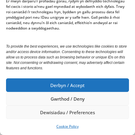
Er mwyn darparu’r profiadau gorau, rydym yn defnyddio technolegau
fel cwcis i storio a/neu gael mynediad at wybodaeth eich dyfais. Trwy
roi caniatâd i’r technolegau hyn, byddwn yn gallu prosesu data fel
ymddygiad pori neu IDau unigryw ar y safle hwn. Gall peidio â rhoi
Cllr Mark Strong:
caniatâd, neu dynnu’n ôl eich caniatâd, effeithio’n andwyol ar rai
nodweddion a swyddogaethau.
Trees had now been planted near Alexandra Hall
Attended an informative presentation by Paul
Callard, Dyfed Powys Police in relation to SCAMS
To provide the best experiences, we use technologies like cookies to store
and/or access device information. Consenting to these technologies will
recently. It was suggested that awareness of SCAMS
allow us to process data such as browsing behavior or unique IDs on this
should be mentioned on the new ATC Website.
site. Not consenting or withdrawing consent, may adversely affect certain
features and functions.
Derbyn / Accept
Gwrthod / Deny
Dewisiadau / Preferences
Cookie Policy