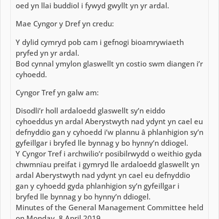
oed yn llai buddiol i fywyd gwyllt yn yr ardal.
Mae Cyngor y Dref yn credu:
Y dylid cymryd pob cam i gefnogi bioamrywiaeth
pryfed yn yr ardal.
Bod cynnal ymylon glaswellt yn costio swm diangen i’r
cyhoedd.
Cyngor Tref yn galw am:
Disodli’r holl ardaloedd glaswellt sy’n eiddo
cyhoeddus yn ardal Aberystwyth nad ydynt yn cael eu
defnyddio gan y cyhoedd i’w plannu â phlanhigion sy’n
gyfeillgar i bryfed lle bynnag y bo hynny’n ddiogel.
Y Cyngor Tref i archwilio’r posibilrwydd o weithio gyda
chwmnïau preifat i gymryd lle ardaloedd glaswellt yn
ardal Aberystwyth nad ydynt yn cael eu defnyddio
gan y cyhoedd gyda phlanhigion sy’n gyfeillgar i
bryfed lle bynnag y bo hynny’n ddiogel.
Minutes of the General Management Committee held
on Monday, 8 April 2019