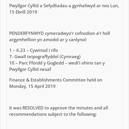
Pwyllgor Cyllid a Sefydliadau a gynhaliwyd ar nos Lun,
15 Ebrill 2019
PENDERFYNWYD cymeradwyo’r cofnodion a’r holl
argymhellion yn amodol ar y canlynol:
1 – 6.23 – Cywiriad i rifo
7- Gwall teipograffyddol (Cymraeg)
10 – Parc Ffordd y Gogledd – wedi’i ohirio tan y
Pwyllgor Cyllid nesaf
Finance & Establishments Committee held on
Monday, 15 April 2019
It was RESOLVED to approve the minutes and all
recommendations subject to the following: