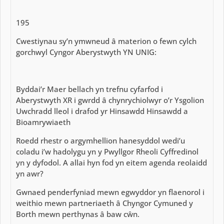
195
Cwestiynau sy’n ymwneud â materion o fewn cylch
gorchwyl Cyngor Aberystwyth YN UNIG:
Byddai’r Maer bellach yn trefnu cyfarfod i
Aberystwyth XR i gwrdd â chynrychiolwyr o’r Ysgolion
Uwchradd lleol i drafod yr Hinsawdd Hinsawdd a
Bioamrywiaeth
Roedd rhestr o argymhellion hanesyddol wedi’u
coladu i’w hadolygu yn y Pwyllgor Rheoli Cyffredinol
yn y dyfodol. A allai hyn fod yn eitem agenda reolaidd
yn awr?
Gwnaed penderfyniad mewn egwyddor yn flaenorol i
weithio mewn partneriaeth â Chyngor Cymuned y
Borth mewn perthynas â baw cŵn.