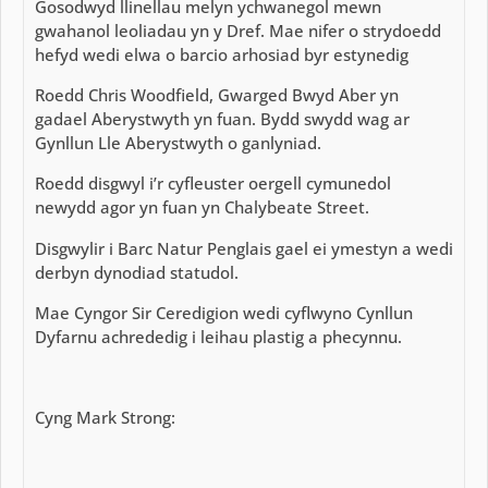
Gosodwyd llinellau melyn ychwanegol mewn
gwahanol leoliadau yn y Dref. Mae nifer o strydoedd
hefyd wedi elwa o barcio arhosiad byr estynedig
Roedd Chris Woodfield, Gwarged Bwyd Aber yn
gadael Aberystwyth yn fuan. Bydd swydd wag ar
Gynllun Lle Aberystwyth o ganlyniad.
Roedd disgwyl i’r cyfleuster oergell cymunedol
newydd agor yn fuan yn Chalybeate Street.
Disgwylir i Barc Natur Penglais gael ei ymestyn a wedi
derbyn dynodiad statudol.
Mae Cyngor Sir Ceredigion wedi cyflwyno Cynllun
Dyfarnu achrededig i leihau plastig a phecynnu.
Cyng Mark Strong: