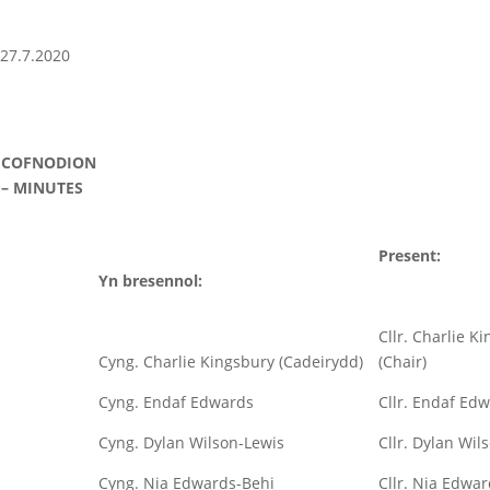
27.7.2020
COFNODION
– MINUTES
Present:
Yn bresennol:
Cllr. Charlie K
Cyng. Charlie Kingsbury (Cadeirydd)
(Chair)
Cyng. Endaf Edwards
Cllr. Endaf Ed
Cyng. Dylan Wilson-Lewis
Cllr. Dylan Wil
Cyng. Nia Edwards-Behi
Cllr. Nia Edwa