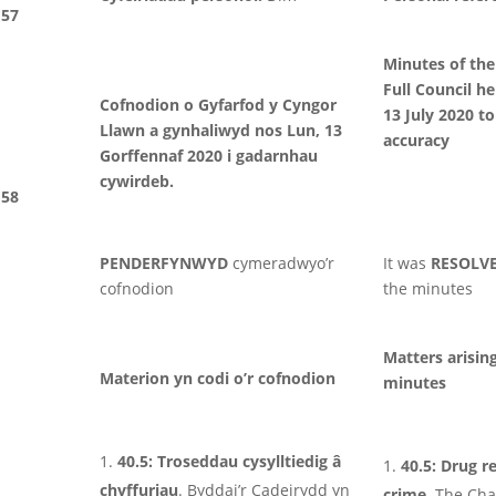
57
Minutes of the
Full Council h
Cofnodion o Gyfarfod y Cyngor
13 July 2020 t
Llawn a gynhaliwyd nos Lun, 13
accuracy
Gorffennaf 2020 i gadarnhau
cywirdeb.
58
PENDERFYNWYD
cymeradwyo’r
It was
RESOLV
cofnodion
the minutes
Matters arisin
Materion yn codi o’r cofnodion
minutes
40.5: Troseddau cysylltiedig â
40.5: Drug r
chyffuriau
. Byddai’r Cadeirydd yn
crime.
The Cha