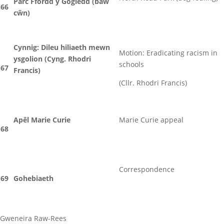
Parc Ffordd y Gogledd (baw
66
cŵn)
Cynnig: Dileu hiliaeth mewn
Motion: Eradicating racism in
ysgolion (Cyng. Rhodri
schools
67
Francis)
(Cllr. Rhodri Francis)
Apêl Marie Curie
Marie Curie appeal
68
Correspondence
69
Gohebiaeth
Gweneira Raw-Rees