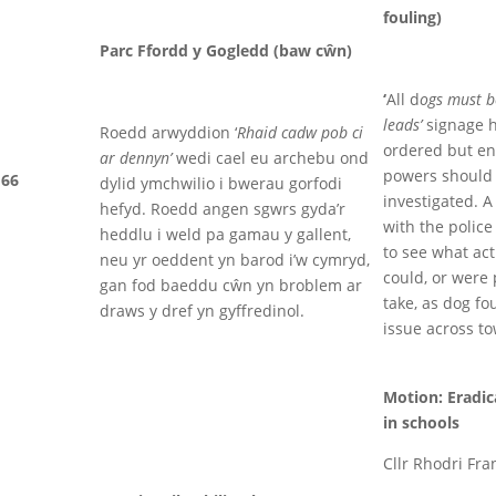
fouling)
Parc Ffordd y Gogledd (baw cŵn)
‘
All d
ogs must b
leads’
signage 
Roedd arwyddion ‘
Rhaid cadw pob ci
ordered but e
ar dennyn’
wedi cael eu archebu ond
powers should 
66
dylid ymchwilio i bwerau gorfodi
investigated. A
hefyd. Roedd angen sgwrs gyda’r
with the polic
heddlu i weld pa gamau y gallent,
to see what act
neu yr oeddent yn barod i’w cymryd,
could, or were
gan fod baeddu cŵn yn broblem ar
take, as dog fo
draws y dref yn gyffredinol.
issue across to
Motion: Eradic
in schools
Cllr Rhodri Fra