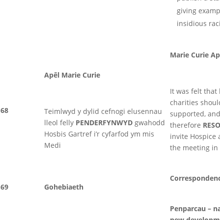
giving examp
insidious ra
Marie Curie Ap
Apêl Marie Curie
It was felt that 
charities shoul
68
Teimlwyd y dylid cefnogi elusennau
supported, and
lleol felly
PENDERFYNWYD
gwahodd
therefore
RES
Hosbis Gartref i’r cyfarfod ym mis
invite Hospice
Medi
the meeting i
Corresponden
69
Gohebiaeth
Penparcau – n
new developm