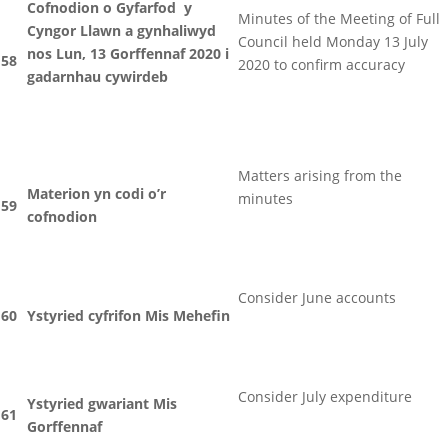
Cofnodion o Gyfarfod y
Minutes of the Meeting of Full
Cyngor Llawn a gynhaliwyd
Council held Monday 13 July
nos Lun, 13 Gorffennaf 2020 i
58
2020 to confirm accuracy
gadarnhau cywirdeb
Matters arising from the
Materion yn codi o’r
minutes
59
cofnodion
Consider June accounts
60
Ystyried cyfrifon Mis Mehefin
Consider July expenditure
Ystyried gwariant Mis
61
Gorffennaf