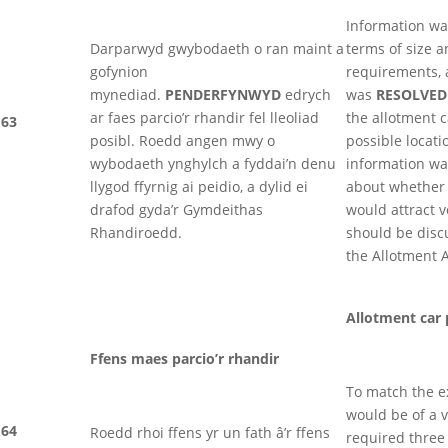
Information wa
Darparwyd gwybodaeth o ran maint a
terms of size 
gofynion
requirements, 
mynediad.
PENDERFYNWYD
edrych
was
RESOLVED
ar faes parcio’r rhandir fel lleoliad
the allotment c
63
posibl. Roedd angen mwy o
possible locati
wybodaeth ynghylch a fyddai’n denu
information w
llygod ffyrnig ai peidio, a dylid ei
about whether o
drafod gyda’r Gymdeithas
would attract v
Rhandiroedd.
should be disc
the Allotment A
Allotment car 
Ffens maes parcio’r rhandir
To match the e
would be of a v
64
Roedd rhoi ffens yr un fath â’r ffens
required three 