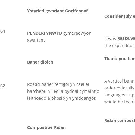
Ystyried gwariant Gorffennaf
Consider July 
61
PENDERFYNWYD
cymeradwyo’r
It was
RESOLV
gwariant
the expenditur
Thank-you ba
Baner diolch
A vertical ban
Roedd baner fertigol yn cael ei
62
ordered locall
harchebu’n lleol a byddai cymaint o
languages as p
ieithoedd â phosib yn ymddangos
would be featu
Ridan compos
Compostiwr Ridan