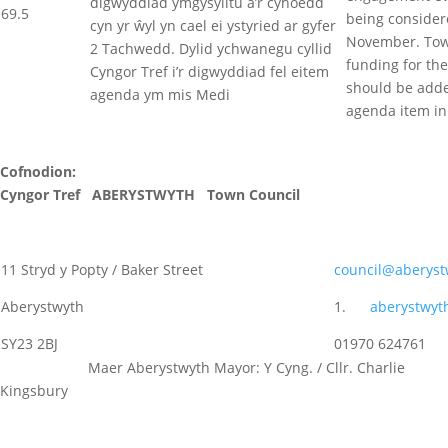
digwyddiad ymgysylltu â’r cyhoedd
69.5
being consider
cyn yr ŵyl yn cael ei ystyried ar gyfer
November. Tow
2 Tachwedd. Dylid ychwanegu cyllid
funding for th
Cyngor Tref i’r digwyddiad fel eitem
should be add
agenda ym mis Medi
agenda item i
Cofnodion:
Cyngor Tref ABERYSTWYTH Town Council
11 Stryd y Popty / Baker Street
council@aberyst
Aberystwyth
1.
aberystwyt
SY23 2BJ
01970 624761
Maer Aberystwyth Mayor: Y Cyng. / Cllr. Charlie
Kingsbury