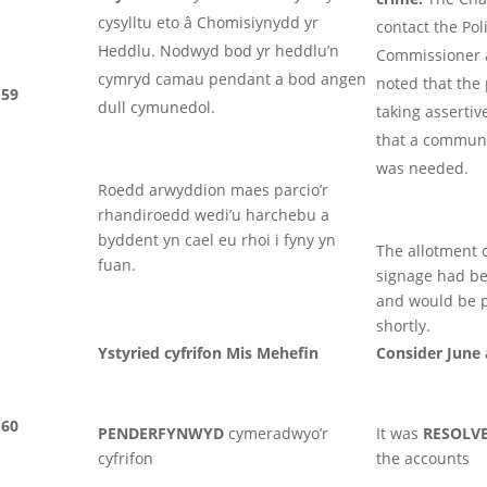
cysylltu eto â Chomisiynydd yr
contact the Pol
Heddlu. Nodwyd bod yr heddlu’n
Commissioner a
cymryd camau pendant a bod angen
noted that the
59
dull cymunedol.
taking assertiv
that a commun
was needed.
Roedd arwyddion maes parcio’r
rhandiroedd wedi’u harchebu a
byddent yn cael eu rhoi i fyny yn
The allotment 
fuan.
signage had b
and would be p
shortly.
Ystyried cyfrifon Mis Mehefin
Consider June
60
PENDERFYNWYD
cymeradwyo’r
It was
RESOLV
cyfrifon
the accounts