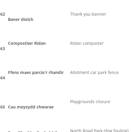
62
Thank you banner
Baner diolch
Compostiwr Ridan
Ridan composter
63
Ffens maes parcio’r rhandir
Allotment car park fence
64
Playgrounds closure
65
Cau meysydd chwarae
North Road Park (dog fouling)