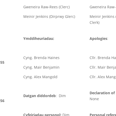
Gweneira Raw-Rees (Clerc)
Gweneira Raw-R
Meinir Jenkins (Dirprwy Glerc)
Meinir Jenkins
Clerk)
Ymddiheuriadau:
Apologies
:
Cyng. Brenda Haines
Cllr. Brenda H
55
Cyng. Mair Benjamin
Cllr. Mair Ben
Cyng. Alex Mangold
Cllr. Alex Mang
Declaration of 
Datgan diddordeb
: Dim
None
56
Cyfeiriadau personol:
Dim
Personal refer