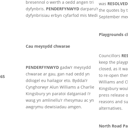
bresennol o werth a oedd angen tri
was
RESOLVE
dyfynbris.
PENDERFYNWYD
darparu’r
the quotes by 
dyfynbrisiau erbyn cyfarfod mis Medi
September mee
Playgrounds c
Cau meysydd chwarae
Councillors
RE
keep the play
PENDERFYNWYD
gadw’r meysydd
closed, as it wa
chwarae ar gau, gan nad oedd yn
to re-open them
65
ddiogel eu hailagor eto. Byddai’r
Williams and C
Cynghorwyr Alun Williams a Charlie
Kingsbury wou
Kingsbury yn paratoi datganiad i’r
press release o
wasg yn amlinellu’r rhesymau ac yn
reasons and su
awgrymu dewisiadau amgen.
alternatives.
North Road Pa