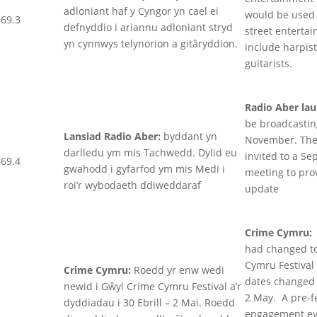
adloniant haf y Cyngor yn cael ei
would be used 
69.3
defnyddio i ariannu adloniant stryd
street enterta
yn cynnwys telynorion a gitâryddion.
include harpis
guitarists.
Radio Aber la
be broadcastin
Lansiad Radio Aber:
byddant yn
November. The
darlledu ym mis Tachwedd. Dylid eu
invited to a S
69.4
gwahodd i gyfarfod ym mis Medi i
meeting to pro
roi’r wybodaeth ddiweddaraf
update
Crime Cymru
had changed t
Cymru Festival
Crime Cymru:
Roedd yr enw wedi
dates changed t
newid i Gŵyl Crime Cymru Festival a’r
2 May. A pre-fe
dyddiadau i 30 Ebrill – 2 Mai. Roedd
engagement ev