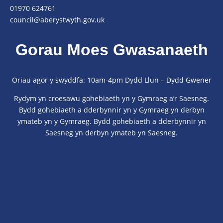
01970 624761
council@aberystwyth.gov.uk
Gorau Moes Gwasanaeth
Oriau agor y swyddfa: 10am-4pm Dydd Llun – Dydd Gwener
Rydym yn croesawu gohebiaeth yn y Gymraeg a’r Saesneg.
Bydd gohebiaeth a dderbynnir yn y Gymraeg yn derbyn
ymateb yn y Gymraeg. Bydd gohebiaeth a dderbynnir yn
Saesneg yn derbyn ymateb yn Saesneg.