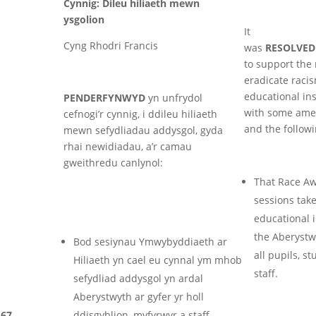
Cynnig: Dileu hiliaeth mewn
ysgolion
It
Cyng Rhodri Francis
was
RESOLVED
to support the
eradicate raci
educational ins
PENDERFYNWYD
yn unfrydol
with some am
cefnogi’r cynnig, i ddileu hiliaeth
and the followi
mewn sefydliadau addysgol, gyda
rhai newidiadau, a’r camau
gweithredu canlynol:
That Race A
sessions take
educational i
the Aberystw
Bod sesiynau Ymwybyddiaeth ar
all pupils, s
Hiliaeth yn cael eu cynnal ym mhob
staff.
sefydliad addysgol yn ardal
Aberystwyth ar gyfer yr holl
67
ddisgyblion, myfyrwyr a staff.