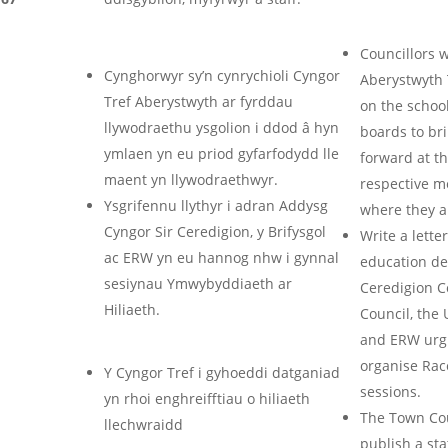
Councillors 
Cynghorwyr sy’n cynrychioli Cyngor
Aberystwyth
Tref Aberystwyth ar fyrddau
on the schoo
llywodraethu ysgolion i ddod â hyn
boards to bri
ymlaen yn eu priod gyfarfodydd lle
forward at th
maent yn llywodraethwyr.
respective m
Ysgrifennu llythyr i adran Addysg
where they a
Cyngor Sir Ceredigion, y Brifysgol
Write a letter
ac ERW yn eu hannog nhw i gynnal
education de
sesiynau Ymwybyddiaeth ar
Ceredigion C
Hiliaeth.
Council, the 
and ERW urg
organise Ra
Y Cyngor Tref i gyhoeddi datganiad
sessions.
yn rhoi enghreifftiau o hiliaeth
The Town Cou
llechwraidd
publish a st