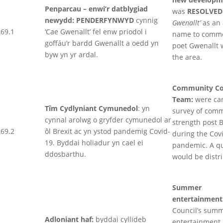
Penparcau – enwi’r datblygiad
was
RESOLVE
newydd: PENDERFYNWYD
cynnig
Gwenallt’
as an 
69.1
‘Cae Gwenallt’ fel enw priodol i
name to comm
goffáu’r bardd Gwenallt a oedd yn
poet Gwenallt 
byw yn yr ardal.
the area.
Community Co
Team:
were car
Tîm Cydlyniant Cymunedol
: yn
survey of com
cynnal arolwg o gryfder cymunedol ar
strength post B
69.2
ôl Brexit ac yn ystod pandemig Covid-
during the Cov
19. Byddai holiadur yn cael ei
pandemic. A qu
ddosbarthu.
would be distr
Summer
entertainment
Council’s sum
Adloniant haf:
byddai cyllideb
entertainment