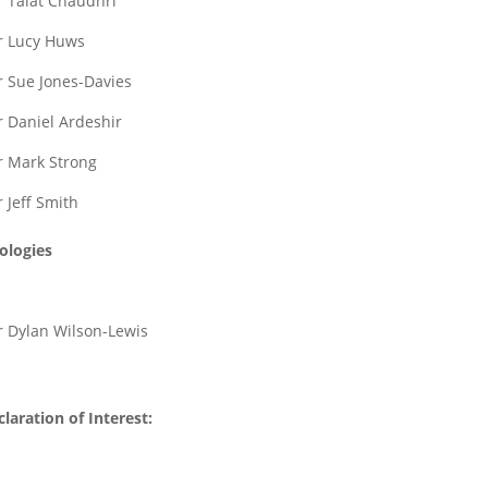
lr Talat Chaudhri
lr Lucy Huws
lr Sue Jones-Davies
r Daniel Ardeshir
lr Mark Strong
r Jeff Smith
ologies
lr Dylan Wilson-Lewis
laration of Interest: