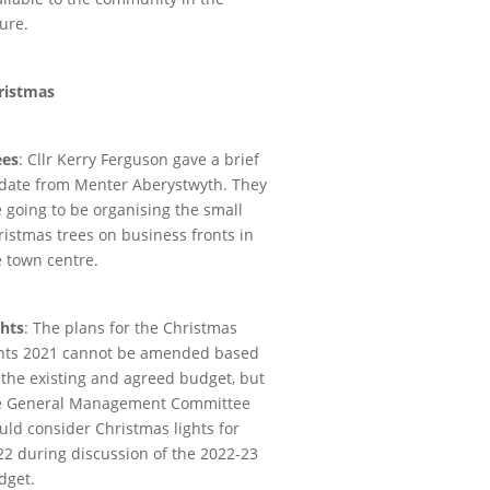
ure.
ristmas
ees
: Cllr Kerry Ferguson gave a brief
date from Menter Aberystwyth. They
e going to be organising the small
ristmas trees on business fronts in
e town centre.
ghts
: The plans for the Christmas
ghts 2021 cannot be amended based
 the existing and agreed budget, but
e General Management Committee
uld consider Christmas lights for
22 during discussion of the 2022-23
dget.