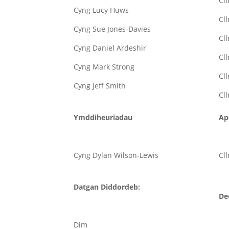
Cl
Cyng Lucy Huws
Cl
Cyng Sue Jones-Davies
Cl
Cyng Daniel Ardeshir
Cll
Cyng Mark Strong
Cl
Cyng Jeff Smith
Cll
Ymddiheuriadau
Ap
Cyng Dylan Wilson-Lewis
Cl
Datgan Diddordeb:
Dec
Dim