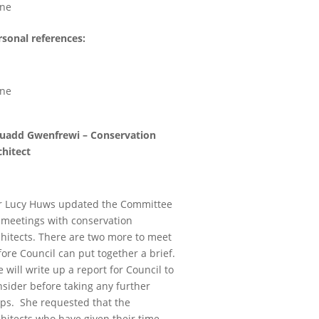
ne
rsonal references:
ne
uadd Gwenfrewi – Conservation
chitect
lr Lucy Huws updated the Committee
 meetings with conservation
chitects. There are two more to meet
ore Council can put together a brief.
 will write up a report for Council to
nsider before taking any further
eps. She requested that the
chitects who have given their time