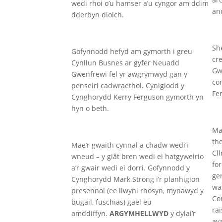
wedi rhoi o’u hamser a’u cyngor am ddim
an
dderbyn diolch.
Sh
Gofynnodd hefyd am gymorth i greu
cr
Cynllun Busnes ar gyfer Neuadd
Gw
Gwenfrewi fel yr awgrymwyd gan y
con
penseiri cadwraethol. Cynigiodd y
Fer
Cynghorydd Kerry Ferguson gymorth yn
hyn o beth.
Ma
th
Mae’r gwaith cynnal a chadw wedi’i
Cl
wneud – y giât bren wedi ei hatgyweirio
for
a’r gwair wedi ei dorri. Gofynnodd y
ger
Cynghorydd Mark Strong i’r planhigion
wa
presennol (ee llwyni rhosyn, mynawyd y
Co
bugail, fuschias) gael eu
rai
amddiffyn.
ARGYMHELLWYD
y dylai’r
av