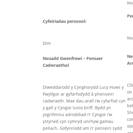
No
Pe
Cyfeiriadau personol:
No
Dim
Ne
Neuadd Gwenfrewi – Pensaer
Ar
Cadwraethol
Cl
Diweddarodd y Cynghorydd Lucy Huws y
on
Pwyllgor ar gyfarfodydd â phenseiri
ar
cadwraeth. Mae dau arall i’w cyfarfod cyn
bef
y gall y Cyngor lunio briff. Bydd yn
She
ysgrifennu adroddiad i’r Cyngor i’w
co
ystyried cyn cymryd unrhyw gamau
st
pellach. Gofynnodd am i’r penseiri sydd
ar