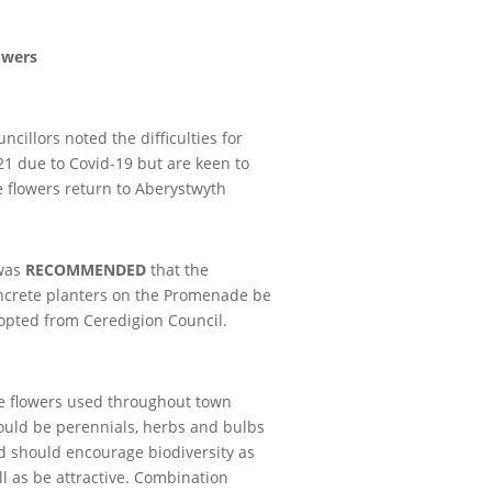
owers
ncillors noted the difficulties for
21 due to Covid-19 but are keen to
e flowers return to Aberystwyth
 was
RECOMMENDED
that the
ncrete planters on the Promenade be
opted from Ceredigion Council.
e flowers used throughout town
ould be perennials, herbs and bulbs
d should encourage biodiversity as
ll as be attractive. Combination