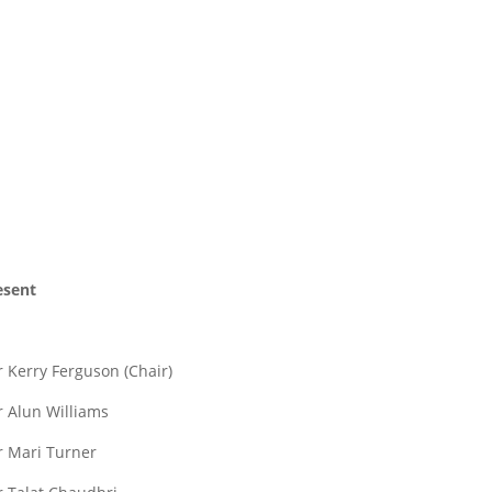
esent
r Kerry Ferguson (Chair)
r Alun Williams
lr Mari Turner