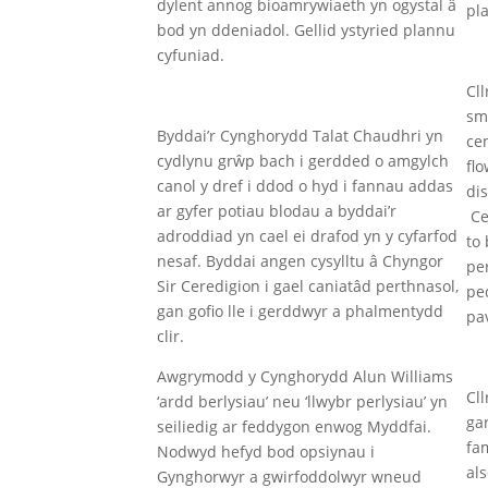
dylent annog bioamrywiaeth yn ogystal â
pl
bod yn ddeniadol. Gellid ystyried plannu
cyfuniad.
Cl
sm
Byddai’r Cynghorydd Talat Chaudhri yn
cen
cydlynu grŵp bach i gerdded o amgylch
fl
canol y dref i ddod o hyd i fannau addas
di
ar gyfer potiau blodau a byddai’r
Ce
adroddiad yn cael ei drafod yn y cyfarfod
to 
nesaf. Byddai angen cysylltu â Chyngor
pe
Sir Ceredigion i gael caniatâd perthnasol,
pe
gan gofio lle i gerddwyr a phalmentydd
pa
clir.
Awgrymodd y Cynghorydd Alun Williams
Cl
‘ardd berlysiau’ neu ‘llwybr perlysiau’ yn
gar
seiliedig ar feddygon enwog Myddfai.
fa
Nodwyd hefyd bod opsiynau i
als
Gynghorwyr a gwirfoddolwyr wneud