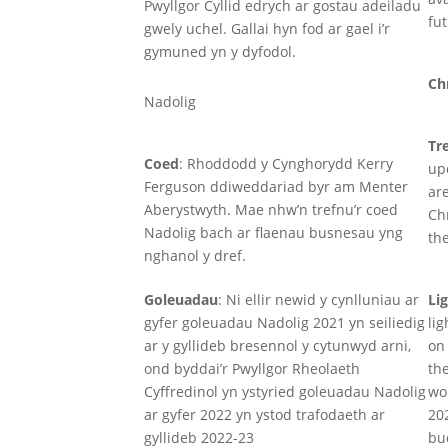
Pwyllgor Cyllid edrych ar gostau adeiladu
fut
gwely uchel. Gallai hyn fod ar gael i’r
gymuned yn y dyfodol.
Ch
Nadolig
Tr
Coed
: Rhoddodd y Cynghorydd Kerry
up
Ferguson ddiweddariad byr am Menter
ar
Aberystwyth. Mae nhw’n trefnu’r coed
Ch
Nadolig bach ar flaenau busnesau yng
th
nghanol y dref.
Goleuadau
: Ni ellir newid y cynlluniau ar
Li
gyfer goleuadau Nadolig 2021 yn seiliedig
li
ar y gyllideb bresennol y cytunwyd arni,
on
ond byddai’r Pwyllgor Rheolaeth
th
Cyffredinol yn ystyried goleuadau Nadolig
wo
ar gyfer 2022 yn ystod trafodaeth ar
20
gyllideb 2022-23
bu