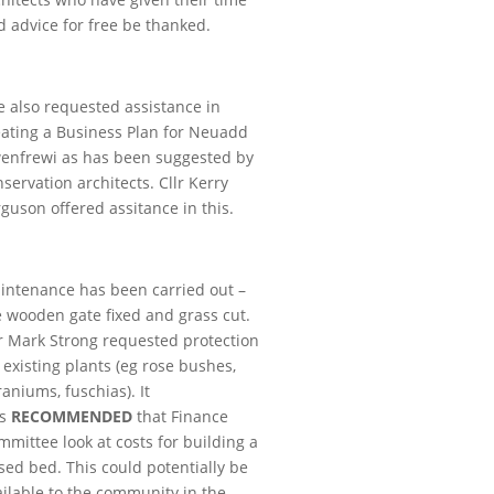
d advice for free be thanked.
e also requested assistance in
eating a Business Plan for Neuadd
enfrewi as has been suggested by
servation architects. Cllr Kerry
guson offered assitance in this.
intenance has been carried out –
e wooden gate fixed and grass cut.
lr Mark Strong requested protection
 existing plants (eg rose bushes,
aniums, fuschias). It
s
RECOMMENDED
that Finance
mmittee look at costs for building a
sed bed. This could potentially be
ailable to the community in the