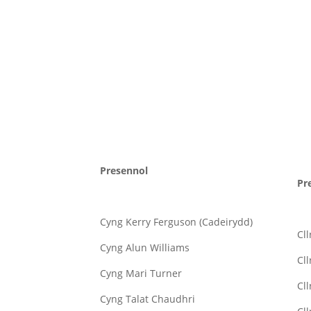
Presennol
Pr
Cyng Kerry Ferguson (Cadeirydd)
Cll
Cyng Alun Williams
Cll
Cyng Mari Turner
Cl
Cyng Talat Chaudhri