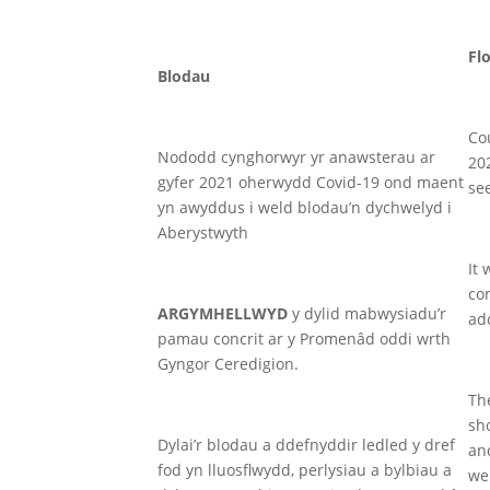
Fl
Blodau
Cou
Nododd cynghorwyr yr anawsterau ar
20
gyfer 2021 oherwydd Covid-19 ond maent
se
yn awyddus i weld blodau’n dychwelyd i
Aberystwyth
It
co
ARGYMHELLWYD
y dylid mabwysiadu’r
ad
pamau concrit ar y Promenâd oddi wrth
Gyngor Ceredigion.
Th
sh
Dylai’r blodau a ddefnyddir ledled y dref
an
fod yn lluosflwydd, perlysiau a bylbiau a
we